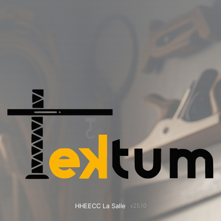
HHEECC La Salle
v25.10